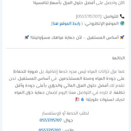
الآن واحصل على
أفضل حلول العزل بأسعار تنافسية
!
للتواصل:
[0553715707]
الموقع الإلكتروني:
(
رابط الموقع هنا
]
أساس المستقبل – لأن حماية مياهك مسؤوليتنا!
الخاتمة
كما عزل خزانات المياه ليس مجرد خدمة إضافية، بل
ضرورة للحفاظ
على جودة المياه وصحة المستخدمين
. في
أساس المستقبل
، نحن
نقدم لك
أفضل حلول العزل المائي والحراري بأعلى جودة وأقل
تكلفة
. لا تتردد في التواصل معنا اليوم لضمان
حماية خزان المياه
لديك لسنوات طويلة
!
لطلب الخدمة أو للإستفسار
جوال:
0553715707
واتس:
0553715707