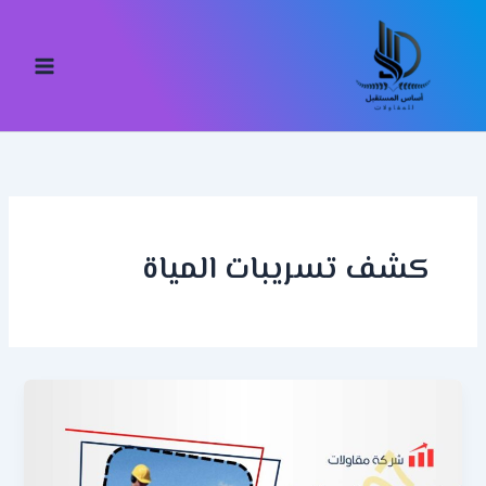
خطي
لى
لمحتوى
كشف تسريبات المياة